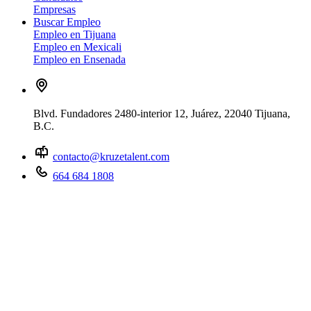
Empresas
Buscar Empleo
Empleo en Tijuana
Empleo en Mexicali
Empleo en Ensenada
Blvd. Fundadores 2480-interior 12, Juárez, 22040 Tijuana,
B.C.
contacto@kruzetalent.com
664 684 1808